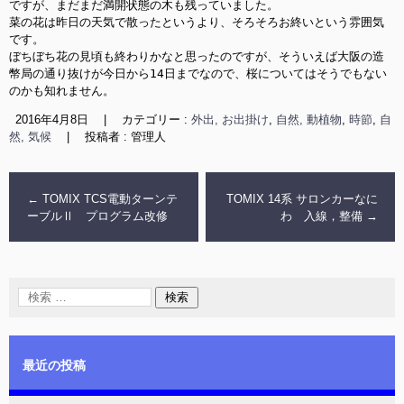
ですが、まだまだ満開状態の木も残っていました。

菜の花は昨日の天気で散ったというより、そろそろお終いという雰囲気
ぼちぼち花の見頃も終わりかなと思ったのですが、そういえば大阪の造
幣局の通り抜けが今日から14日までなので、桜についてはそうでもない
のかも知れません。
2016年4月8日
|
カテゴリー :
外出, お出掛け
,
自然, 動植物
,
時節
,
自
然, 気候
|
投稿者 : 管理人
←
TOMIX TCS電動ターンテ
TOMIX 14系 サロンカーなに
ーブルⅡ プログラム改修
わ 入線，整備
→
最近の投稿