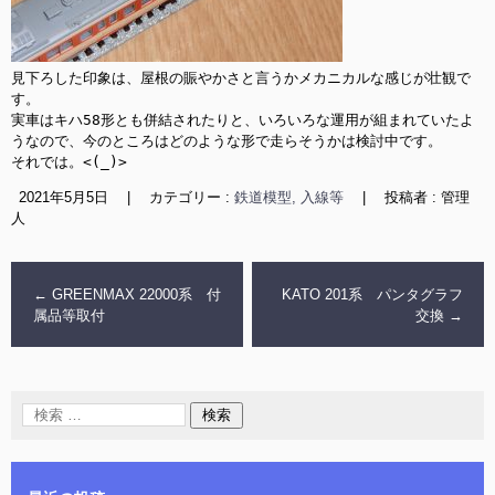
見下ろした印象は、屋根の賑やかさと言うかメカニカルな感じが壮観で
す。

実車はキハ58形とも併結されたりと、いろいろな運用が組まれていたよ
うなので、今のところはどのような形で走らそうかは検討中です。

それでは。<(_)>
2021年5月5日
|
カテゴリー :
鉄道模型, 入線等
|
投稿者 : 管理
人
←
GREENMAX 22000系 付
KATO 201系 パンタグラフ
属品等取付
交換
→