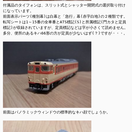
付属品のタイフォンは、スリット式とシャッター開閉式の選択取り付け
になっています。

前面表示パーツ(種別幕)は白幕と「急行」幕(赤字白地)の２種類です。

転写シートは1～15番の全車番とATS標記(S)と所属標記(門カタと定員
標記)が収録されていますが、定員標記などは字が小さくて読めません。
多分、便所のあるキハ66形の方が定員が少ないはず(？)ですが・・・。

前面はパノラミックウィンドウの標準的なキハ顔でしょうか。
