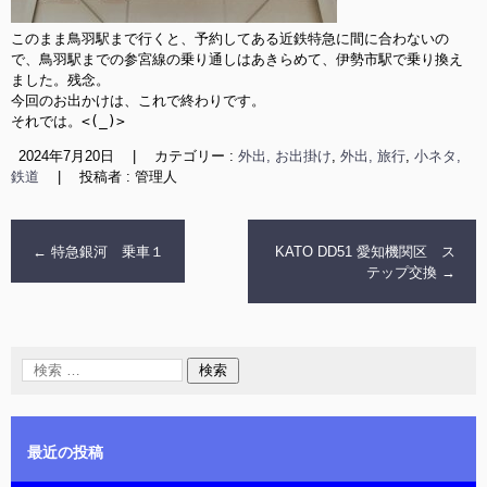
このまま鳥羽駅まで行くと、予約してある近鉄特急に間に合わないの
で、鳥羽駅までの参宮線の乗り通しはあきらめて、伊勢市駅で乗り換え
ました。残念。

今回のお出かけは、これで終わりです。

それでは。<(_)>
2024年7月20日
|
カテゴリー :
外出, お出掛け
,
外出, 旅行
,
小ネタ,
鉄道
|
投稿者 : 管理人
←
特急銀河 乗車１
KATO DD51 愛知機関区 ス
テップ交換
→
最近の投稿